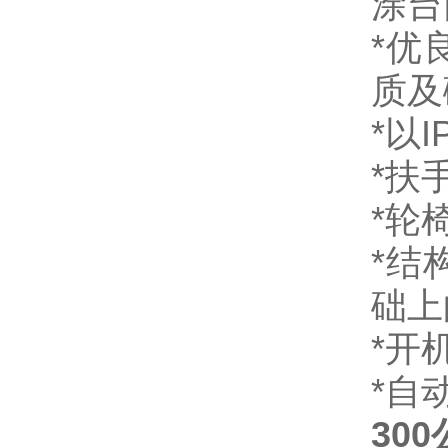
涂台
*
优
质及
*
以
I
*
扶
*
轮
*
结
础上
*
开
*
自
30