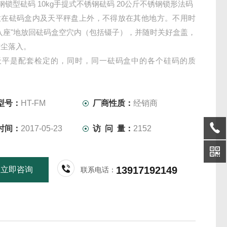
锈钢锁型砝码 10kg手提式不锈钢砝码 20公斤不锈钢锁形法码
放在砝码盒内及天平秤盘上外，不得放在其他地方。不用时
入座"地放回砝码盒空穴内（包括镊子），并随时关好盒盖，
灰尘落入。
天平是配套检定的，同时，同一砝码盒中的各个硅码的质
此间都保持一定的比例关系，因此，不能将不同砝码盒内的
互调换。
型号：
HT-FM
厂商性质：
经销商
时间：
2017-05-23
访 问 量：
2152
13917192149
立即咨询
联系电话：