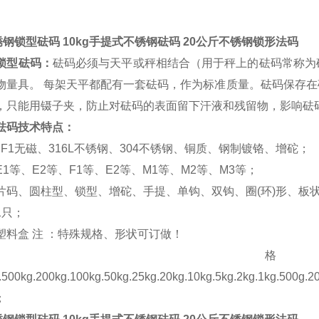
锈钢锁型砝码 10kg手提式不锈钢砝码 20公斤不锈钢锁形法码
锁型砝码：
砝码必须与天平或秤相结合（用于秤上的砝码常称为
物量具。 每架天平都配有一套砝码，作为标准质量。砝码保存
，只能用镊子夹，防止对砝码的表面留下汗液和残留物，影响砝
砝码技术特点：
JF1无磁、316L不锈钢、304不锈钢、铜质、钢制镀铬、增砣；
1等、E2等、F1等、E2等、M1等、M2等、M3等；
片码、圆柱型、锁型、增砣、手提、单钩、双钩、圈(环)形、板状
1只；
塑料盒 注 ：特殊规格、形状可订做！
规
.500kg.200kg.100kg.50kg.25kg.20kg.10kg.5kg.2kg.1kg.500g.
；