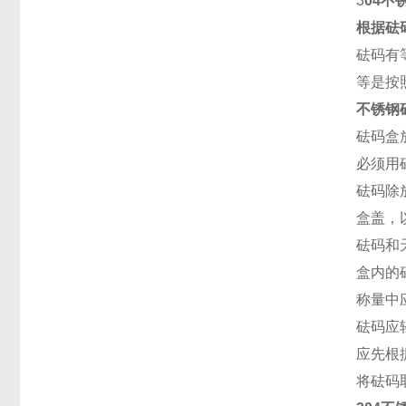
3
04不
根据砝码
砝码有等
等是按
不锈钢
砝码盒
必须用
砝码除
盒盖，
砝码和
盒内的
称量中应
砝码应
应先根
将砝码