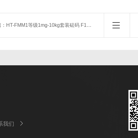
篇：
HT-FMM1等级1mg-10kg套装砝码 F1不锈钢套装法码 实验室天平砝码送镊子
系我们