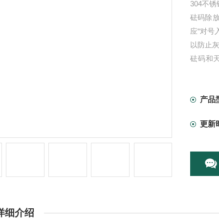
304不
砝码除
应“对号
以防止
砝码和
量，彼
砝码相
产品
更新
详细介绍