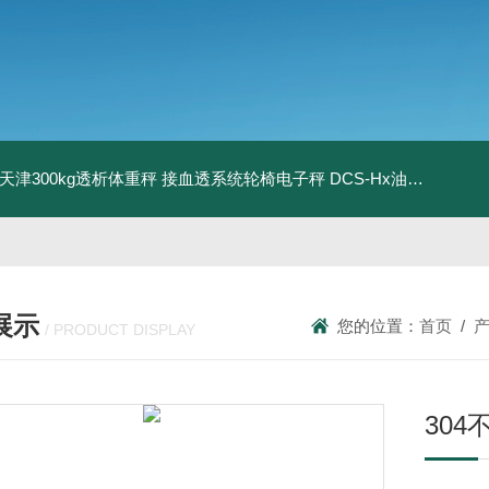
08天津300kg透析体重秤 接血透系统轮椅电子秤
DCS-Hx油桶搬运车电子秤 上海350kg防爆倒桶称
展示
您的位置：
首页
/
/ PRODUCT DISPLAY
30