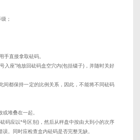
等级；
用手直接拿取砝码。
号入座”地放回砝码盒空穴内(包括镊子)，并随时关好
此间都保持一定的比例关系，因此，不能将不同砝码
放或堆叠在一起。
砝码应以*号区别)，然后从秤盘中按由大到小的次序
错误。同时应检查盒内砝码是否完整无缺。