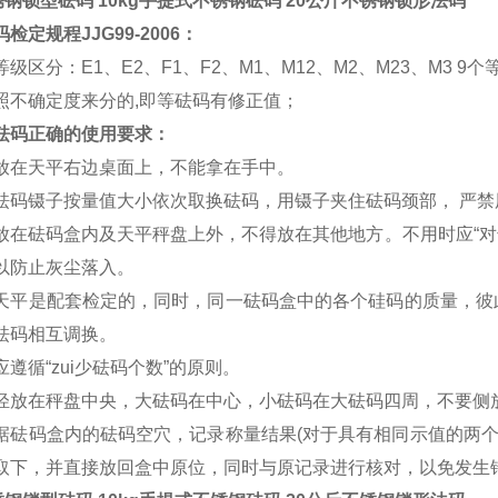
锈钢锁型砝码 10kg手提式不锈钢砝码 20公斤不锈钢锁形法码
检定规程JJG99-2006：
级区分：E1、E2、F1、F2、M1、M12、M2、M23、M3 9个
照不确定度来分的,即等砝码有修正值；
砝码正确的使用要求：
放在天平右边桌面上，不能拿在手中。
砝码镊子按量值大小依次取换砝码，用镊子夹住砝码颈部， 严禁
放在砝码盒内及天平秤盘上外，不得放在其他地方。不用时应“对
以防止灰尘落入。
天平是配套检定的，同时，同一砝码盒中的各个硅码的质量，彼
砝码相互调换。
遵循“zui少砝码个数”的原则。
轻放在秤盘中央，大砝码在中心，小砝码在大砝码四周，不要侧
据砝码盒内的砝码空穴，记录称量结果(对于具有相同示值的两个
取下，并直接放回盒中原位，同时与原记录进行核对，以免发生