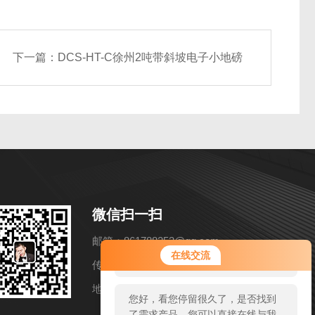
下一篇：
DCS-HT-C徐州2吨带斜坡电子小地磅
微信扫一扫
邮箱：861788253@qq.com
您好！欢迎前来咨询，很高兴为您
在线交流
服务，请问您要咨询什么问题呢？
传真：86-021-57858216
地址：上海市松江区洞泾镇长兴路652弄11号
您好，看您停留很久了，是否找到
了需求产品，您可以直接在线与我