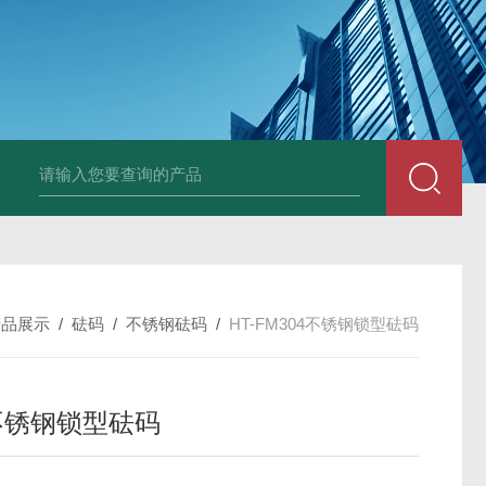
HT808300kg带座椅轮椅秤 血透室轮椅
产品展示
/
砝码
/
不锈钢砝码
/
HT-FM304不锈钢锁型砝码
4不锈钢锁型砝码