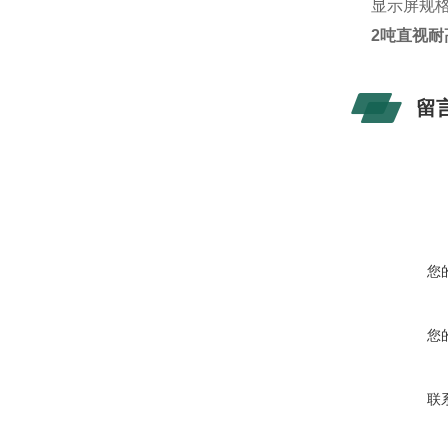
显示屏规格：
2吨直视耐
留
您
您
联