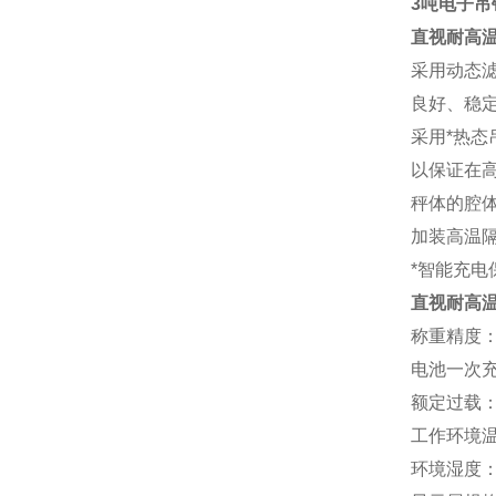
3吨电子吊
直视耐高
采用动态
良好、稳
采用*热态
以保证在
秤体的腔
加装高温
*智能充电
直视耐高
称重精度：
电池一次充
额定过载：1
工作环境温
环境湿度：≤