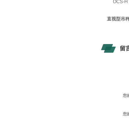
OCS-H
直视型吊秤
留
您
您