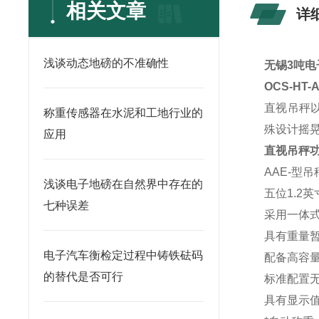
相关文章
详
浅谈动态地磅的不准确性
无锡3吨电
OCS-HT
直视吊秤以
称重传感器在水泥和工地行业的
殊设计摇
应用
直视吊秤
AAE-型
浅谈电子地磅在自然界中存在的
五位1.2
七种误差
采用一体
具有重量
电子汽车衡检定过程中铸铁砝码
配备高容量
的替代是否可行
标准配置
具有显示