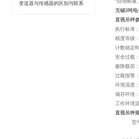
*自动称
变送器与传感器的区别与联系
无锡3吨电
直视吊秤
执行标准：GB
精度等级：Ⅲ
计数稳定时
安全过载：1
极限载荷：4
过载报警：10
环境湿度：
储存环境：-
工作环境温
直视吊秤
型