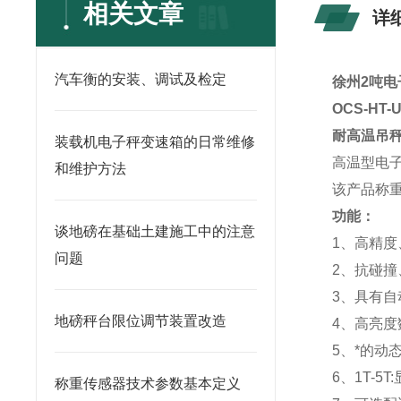
相关文章
详
汽车衡的安装、调试及检定
徐州2吨电
OCS-HT
耐高温吊
装载机电子秤变速箱的日常维修
高温型电
和维护方法
该产品称
功能：
谈地磅在基础土建施工中的注意
1、高精度
问题
2、抗碰
3、具有自
地磅秤台限位调节装置改造
4、高亮
5、*的动
6、1T-5T
称重传感器技术参数基本定义