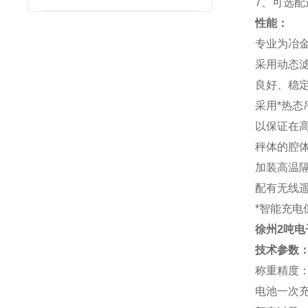
7、可选配
性能：
专业为冶
采用动态
良好、稳
采用*热态
以保证在
秤体的腔
加装高温
配有无线遥
*智能充电
徐州2吨电
技术参数
称重精度：
电池一次充