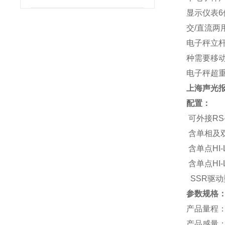
显示仪表6
交/直流两
电子秤立
种需要移
电子秤超
上海声光报
配置：
可外接RS
含单相及双
含单点HI
含单点HI
SSR驱
参数规格
产品量程：3
产品感量：0.