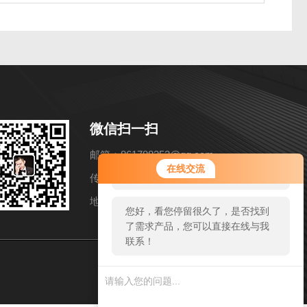
微信扫一扫
邮箱：861788253@qq.com
您好！欢迎前来咨询，很高兴为您
在线交流
服务，请问您要咨询什么问题呢？
传真：86-021-57858216
地址：上海市松江区洞泾镇长兴路652弄11号
您好，看您停留很久了，是否找到
了需求产品，您可以直接在线与我
联系！
sitmap.xml
管理登陆