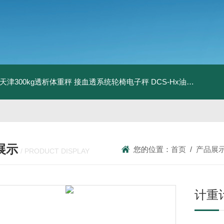
08天津300kg透析体重秤 接血透系统轮椅电子秤
DCS-Hx油桶搬运车电子秤 上海350kg防爆倒桶称
展示
您的位置：
首页
/
产品展
/ PRODUCT DISPLAY
计重