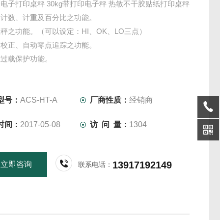
电子打印桌秤 30kg带打印电子秤 热敏不干胶贴纸打印桌秤
易计数、计重及百分比之功能。
秤之功能。（可以设定：HI、OK、LO三点）
动校正、自动零点追踪之功能。
重过载保护功能。
型号：
ACS-HT-A
厂商性质：
经销商
时间：
2017-05-08
访 问 量：
1304
13917192149
立即咨询
联系电话：