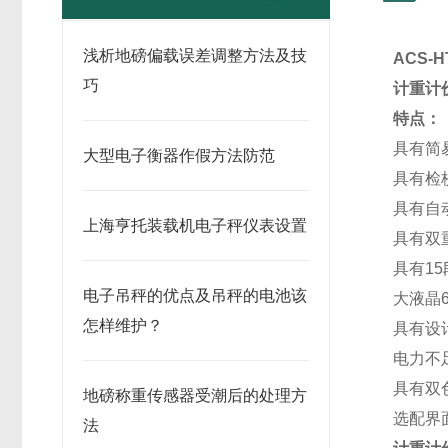
浅析地磅偏载误差调整方法及技
ACS-H
巧
计重计
特点：
具有简
大型电子衡器作假方法防范
具有检
具有自
上海亨托装载机电子秤仪表设置
具有双
具有1
电子吊秤的优点及吊秤的电池该
大液晶
怎样维护？
具有设
电力不
具有双
地磅称重传感器受潮后的处理方
选配界
法