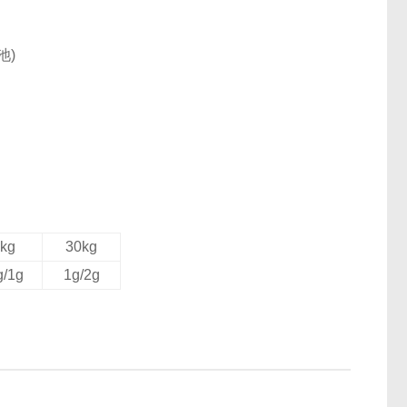
池)
kg
30kg
g/1g
1g/2g