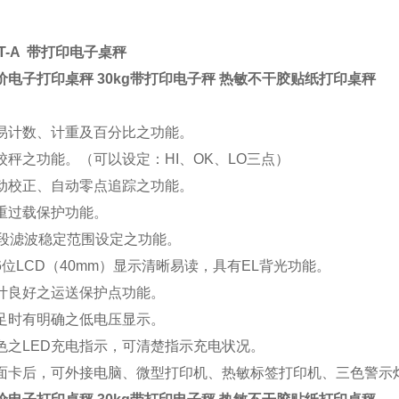
T-A
带打印电子桌秤
价电子打印桌秤 30kg带打印电子秤 热敏不干胶贴纸打印桌秤
易计数、计重及百分比之功能。
校秤之功能。（可以设定：HI、OK、LO三点）
动校正、自动零点追踪之功能。
重过载保护功能。
5段滤波稳定范围设定之功能。
6位LCD（40mm）显示清晰易读，具有EL背光功能。
计良好之运送保护点功能。
足时有明确之低电压显示。
色之LED充电指示，可清楚指示充电状况。
面卡后，可外接电脑、微型打印机、热敏标签打印机、三色警示