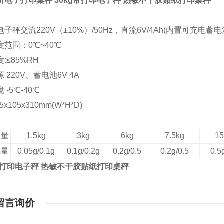
价电子打印桌秤 30kg带打印电子秤 热敏不干胶贴纸打印桌秤
子秤交流220V（±10%）/50Hz，直流6V/4Ah(内置可充电蓄电
范围：0℃~40℃
:≤85%RH
 220V、蓄电池6V 4A
 -5℃-40℃
5x105x310mm(W*H*D)
秤量
1.5kg
3kg
6kg
7.5kg
15
感量
0.05g/0.1g
0.1g/0.2g
0.2g/0.5
0.2g/0.5
0.5
g带打印电子秤 热敏不干胶贴纸打印桌秤
留言询价