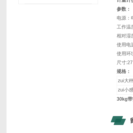
计重计
参数：
电源：电
工作温度
相对湿度
使用电源
使用环境
尺寸:27
规格：
zui大
zui小
30k