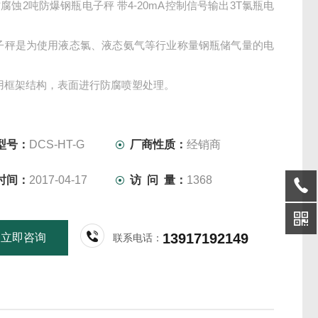
腐蚀2吨防爆钢瓶电子秤 带4-20mA控制信号输出3T氯瓶电
电子秤是为使用液态氯、液态氨气等行业称量钢瓶储气量的电
。
用框架结构，表面进行防腐喷塑处理。
子秤具有耐腐蚀、易清洗、使用方便的特点。
子秤秤台上安装的钢瓶支撑架可以方便钢瓶的转动。
型号：
DCS-HT-G
厂商性质：
经销商
时间：
2017-04-17
访 问 量：
1368
13917192149
立即咨询
联系电话：