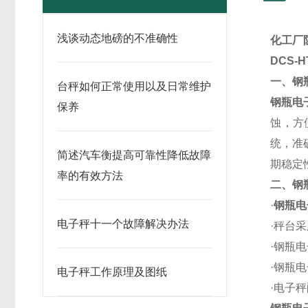
浅谈动态地磅的不准确性
化工厂
DCS-
一、钢
台秤如何正常使用以及日常维护
钢瓶电
保养
蚀，方
统，准
简述汽车衡提高可靠性降低故障
期稳定
率的有效方法
二、钢
·
钢瓶电
电子秤十一个故障解决办法
·秤台
·钢瓶
·钢瓶
电子秤工作原理及图纸
·电子