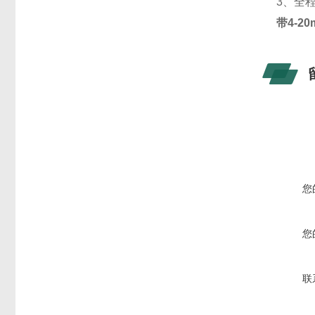
3、全
带4-2
您
您
联