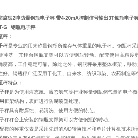
防腐蚀2吨防爆钢瓶电子秤 带4-20mA控制信号输出3T氯瓶电子
HT-G 钢瓶电子秤
瓶秤：
子秤
是专业的用来称量钢瓶所储存气体重量的电子秤。钢瓶秤采
便冲洗；其秤台钢瓶支架可以方便钢瓶转动。配套使用高精度
确度高，工作稳定可靠。除此之外，钢瓶秤采用整体框架，移动
性好。钢瓶秤广泛应用于化工、自来水、纺织印染、农药制造等
瓶秤特点：
子秤
是为使用液态氯、液态氨气等行业称量钢瓶储气量的电子衡
采用框架结构，表面进行防腐喷塑处理。
电子秤具有耐腐蚀、易清洗、使用方便的特点。
电子秤秤台上安装的钢瓶支撑架可以方便钢瓶的转动。
秤配接的称重仪表是采用先进的A/D转换技术和单片计算机技术