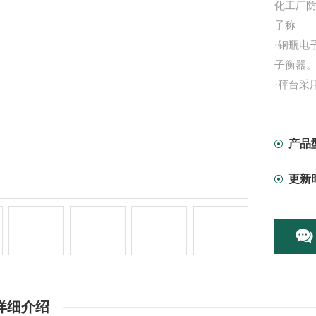
化工厂防
子称
·钢瓶
子衡器
·秤台采
·钢瓶电
·钢瓶电
产品
更新
详细介绍