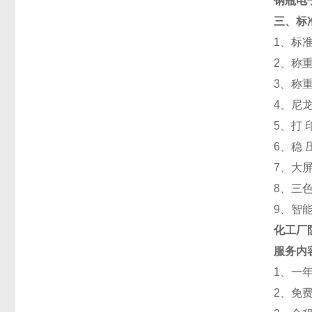
钢瓶电
三、标
1、标准秤
2、称重
3、称重
4、尼龙滚
5、打 印
6、稳 压
7、大屏
8、三色
9、智
化工厂
服务内
1、一
2、免