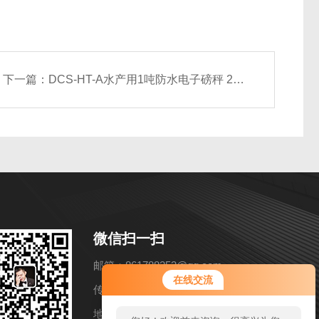
下一篇：
DCS-HT-A水产用1吨防水电子磅秤 2T全不锈钢防腐地磅 304材质电子平台称
微信扫一扫
邮箱：861788253@qq.com
在线交流
传真：86-021-57858216
地址：上海市松江区洞泾镇长兴路652弄11号