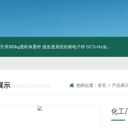
08天津300kg透析体重秤 接血透系统轮椅电子秤
DCS-Hx油桶搬运车电子秤 上海350kg防爆倒桶称
展示
您的位置：
首页
/
产品展
/ PRODUCT DISPLAY
化工