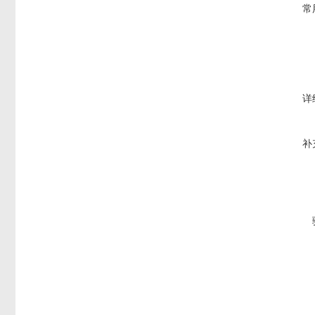
常
详
补