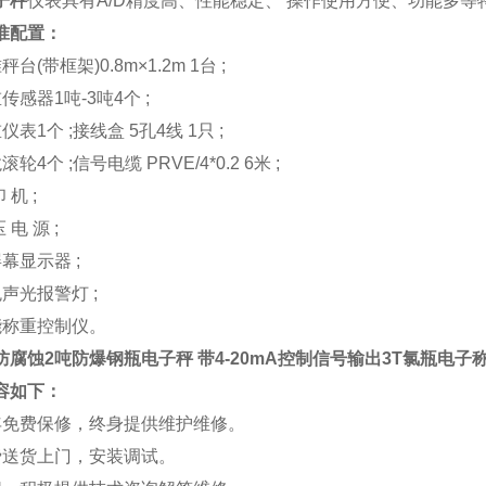
子秤
仪表具有A/D精度高、性能稳定、 操作使用方便、功能多等
准配置：
台(带框架)0.8m×1.2m 1台 ;
传感器1吨-3吨4个 ;
仪表1个 ;接线盒 5孔4线 1只 ;
轮4个 ;信号电缆 PRVE/4*0.2 6米 ;
 机 ;
 电 源 ;
幕显示器 ;
声光报警灯 ;
能称重控制仪。
防腐蚀2吨防爆钢瓶电子秤 带4-20mA控制信号输出3T氯瓶电子
容如下：
年免费保修，终身提供维护维修。
费送货上门，安装调试。