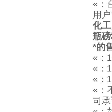
«：
用户
化工
瓶磅
*的
«：
«：
«：
«：
司承
«：