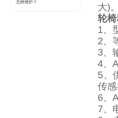
怎样维护？
大)
轮椅
1、
2、
3、输
4、
5、
传感
6、
7、