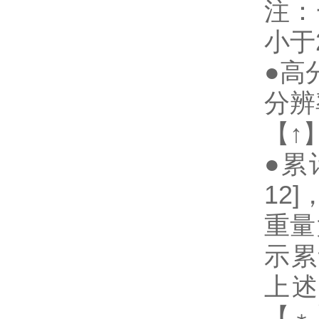
注：
小于
●高
分辨
【↑
●累
12
重量
示累计
上述
【﹡