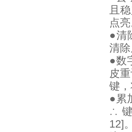
且稳
点亮
●清
清除
●数
皮重
键，
●累
∴ 
12]