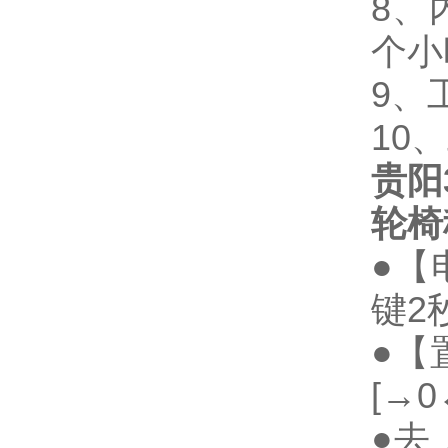
8、
个小
9、
10
贵阳
轮椅
●【
键2
●【
[→
●去