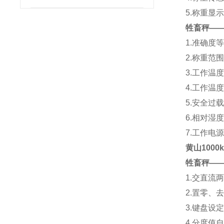
5.称重显
牲畜秤—
1.准确度等
2.称重范围
3.工作温
4.工作温
5.安全过载
6.相对湿度
7.工作电源
黄山1000
牲畜秤—
1.交直流
2.置零、
3.键盘设
4.分度值