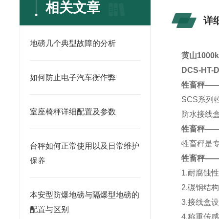
相关文章
详
地磅几个典型故障的分析
黄山1000
DCS-HT
如何防止电子汽车衡作弊
牲畜秤—
SCS系
室座椅秤详细配置及参数
防水接线
牲畜秤—
牲畜秤是
台秤如何正常使用以及日常维护
牲畜秤—
保养
1.耐腐蚀
2.碳钢结
本安型防爆地磅与隔爆型地磅的
3.接线盒
配置与区别
4.称重传