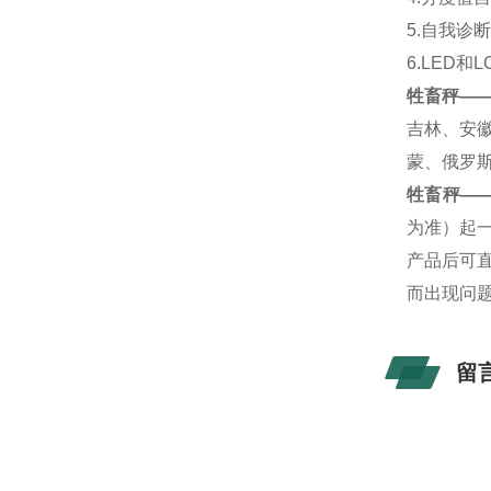
5.自我诊
6.LED
牲畜秤—
吉林、安
蒙、俄罗
牲畜秤—
为准）起
产品后可
而出现问
留