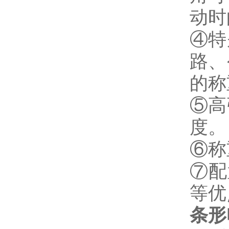
动时
④特
路、
的称
⑤高
度。
⑥称
⑦配
等优
条形