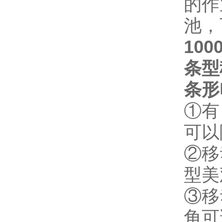
的作
池，
10
条型
条形
①有
可以
②移
型美
③移
角可