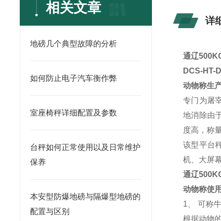
相关文章
详
地磅几个典型故障的分析
通辽500
DCS-HT
如何防止电子汽车衡作弊
动物称生
专门为屠
室座椅秤详细配置及参数
地消除由
度高，称
该型平台
台秤如何正常使用以及日常维护
机、大屏
保养
通辽500
动物称使
本安型防爆地磅与隔爆型地磅的
1、 可
配置与区别
根据动物