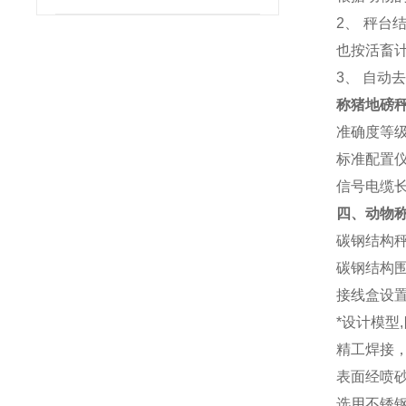
2、 秤
也按活畜
3、 自动
称猪地磅
准确度等级：
标准配置
信号电缆长
四、动物
碳钢结构
碳钢结构
接线盒设
*设计模型
精工焊接
表面经喷
选用不锈