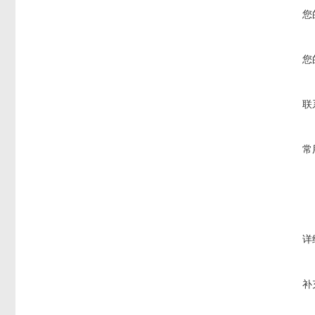
您
您
联
常
详
补