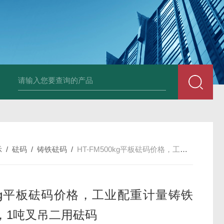
HT808300kg带座椅轮椅秤 血透室轮椅
示
/
砝码
/
铸铁砝码
/
HT-FM500kg平板砝码价格，工业配重计量铸铁砝码，1吨叉吊二用砝码
0kg平板砝码价格，工业配重计量铸铁
，1吨叉吊二用砝码