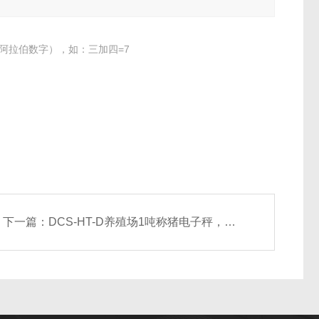
阿拉伯数字），如：三加四=7
下一篇：
DCS-HT-D养殖场1吨称猪电子秤，银川2T牛地衡厂家，3000kg猪笼秤