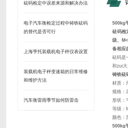
砝码检定中误差来源和解决办法
电子汽车衡检定过程中铸铁砝码
500
的替代是否可行
砝码检
级、M<
备相应
上海亨托装载机电子秤仪表设置
砝码是
和zu
装载机电子秤变速箱的日常维修
铸铁砝
和维护方法
材质：
规格：200
汽车衡雷雨季节如何防雷击
形状：
等级：
颜色：
500