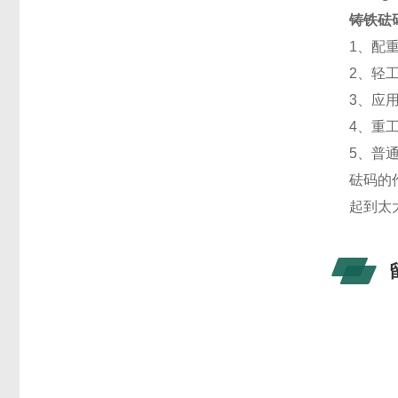
铸铁砝
1、配
2、轻
3、应
4、重
5、普
砝码的
起到太