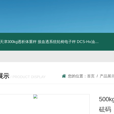
08天津300kg透析体重秤 接血透系统轮椅电子秤
DCS-Hx油桶搬运车电子秤 上海350kg防爆倒桶称
展示
您的位置：
首页
/
产品展
/ PRODUCT DISPLAY
50
砝码