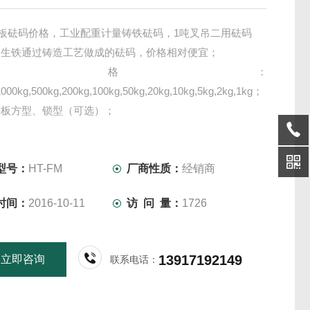
g平板砝码价格，工业配重计量铸铁砝码，1吨叉吊二用砝码
用生铁通过铸造工艺做成的砝码，价格相对便宜；
规格：
1000kg,500kg,200kg,100kg,50kg,20kg,10kg,5kg,2kg,1kg；
平板方型、锁型（可选）；
1、M2（可选）；
黑色或红色保护漆（可选）；
型号：
HT-FM
厂商性质：
经销商
时间：
2016-10-11
访 问 量：
1726
13917192149
立即咨询
联系电话：