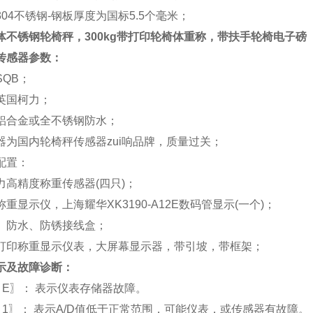
04不锈钢-钢板厚度为国标5.5个毫米；
体不锈钢轮椅秤，300kg带打印轮椅体重称，带扶手轮椅电子磅
传感器参数：
SQB；
英国柯力；
铝合金或全不锈钢防水；
器为国内轮椅秤传感器zui响品牌，质量过关；
配置：
力高精度称重传感器(四只)；
重显示仪，上海耀华XK3190-A12E数码管显示(一个)；
、防水、防锈接线盒；
打印称重显示仪表，大屏幕显示器，带引坡，带框架；
示及故障诊断：
Err E〗： 表示仪表存储器故障。
Err 1〗： 表示A/D值低于正常范围，可能仪表，或传感器有故障。