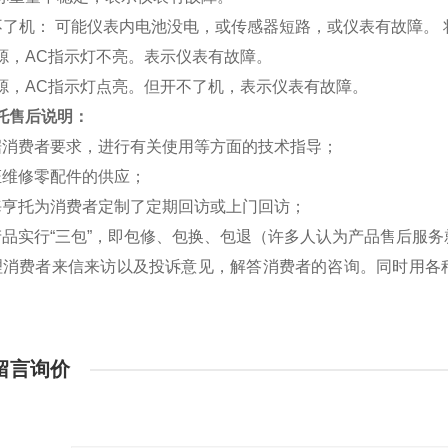
 开不了机： 可能仪表内电池没电，或传感器短路，或仪表有故障
源，AC指示灯不亮。表示仪表有故障。
源，AC指示灯点亮。但开不了机，表示仪表有故障。
托售后说明：
据消费者要求，进行有关使用等方面的技术指导；
证维修零配件的供应；
海亨托为消费者定制了定期回访或上门回访；
产品实行“三包”，即包修、包换、包退（许多人认为产品售后服务
理消费者来信来访以及投诉意见，解答消费者的咨询。同时用各
。
留言询价