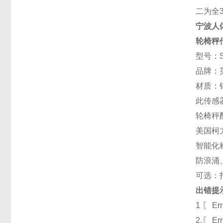
二为全3
宁波人
轮椅秤
型号：
品牌：
材质：
此传感
轮椅秤
美国柯
智能化称
防浪涌
可选：
出错提
1 〖 
2.〖 