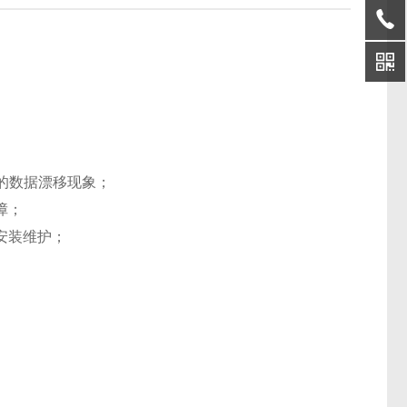
起的数据漂移现象；
障；
安装维护；