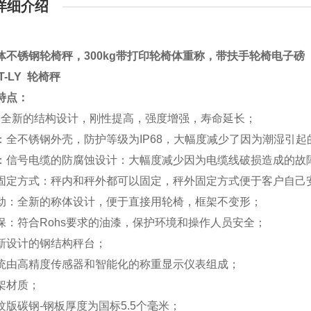
详细介绍
体不锈钢轮椅秤，300kg带打印轮椅体重称，带扶手轮椅电子磅
T-LY 轮椅秤
特点：
：全新的结构设计，刚性提高，强度增强，寿命延长；
：全不锈钢外壳，防护等级为IP68，大幅度减少了因为潮湿引
：信号电缆的防腐蚀设计：大幅度减少因为电缆线破损造成的故
固定方式：秤内和秤外都可以固定，秤外固定方式便于客户自己
动：全新的称体设计，便于直接用轮椅，框架不变形；
保：符合Rohs要求的油漆，保护环境和操作人员安全；
新设计的钢结构秤台；
统由高精度传感器和智能化的称重显示仪表组成；
架材质；
纹版碳钢-钢板厚度为国标5.5个毫米；