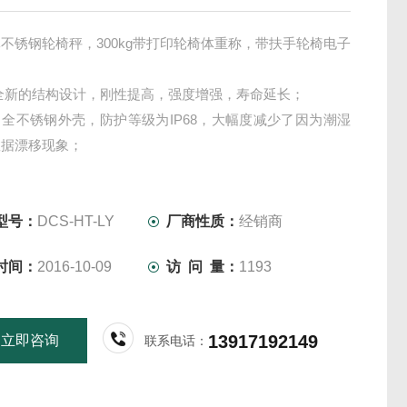
不锈钢轮椅秤，300kg带打印轮椅体重称，带扶手轮椅电子
全新的结构设计，刚性提高，强度增强，寿命延长；
全不锈钢外壳，防护等级为IP68，大幅度减少了因为潮湿
数据漂移现象；
：信号电缆的防腐蚀设计：大幅度减少因为电缆线破损造成
；
固定方式：秤内和秤外都可以固定，秤外固定方式便于客户
型号：
DCS-HT-LY
厂商性质：
经销商
装维护；
时间：
2016-10-09
访 问 量：
1193
13917192149
立即咨询
联系电话：