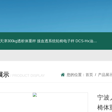
08天津300kg透析体重秤 接血透系统轮椅电子秤
DCS-Hx油桶搬运车电子秤 上海350kg防爆倒桶称
展示
您的位置：
首页
/
产品展
/ PRODUCT DISPLAY
宁波
椅体