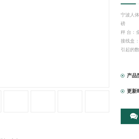
宁波人体
磅
秤 台：
接线盒：
引起的
信号线
的故障
全新的
产品
自己安
更新