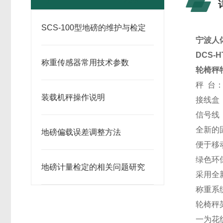
SCS-100型地磅的维护与检定
宁波人
DCS-H
称重传感器常用技术参数
轮椅秤
秤 台
装载机秤操作说明
接线盒
信号线
全新的
地磅偏载误差调整方法
便于移
绿色环
地磅计量检定的相关问题研究
采用全
称重系
轮椅秤
一为花