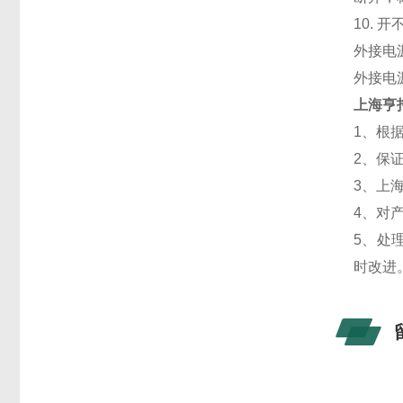
10.
外接电
外接电
上海亨
1、根
2、保
3、上
4、对
5、处
时改进