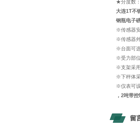
★分度数：4
大连1T不
钢瓶电子
※传感器
※传感器
※台面可
※受力部
※支架采用
※下秤体
※仪表可
，2吨带控
留