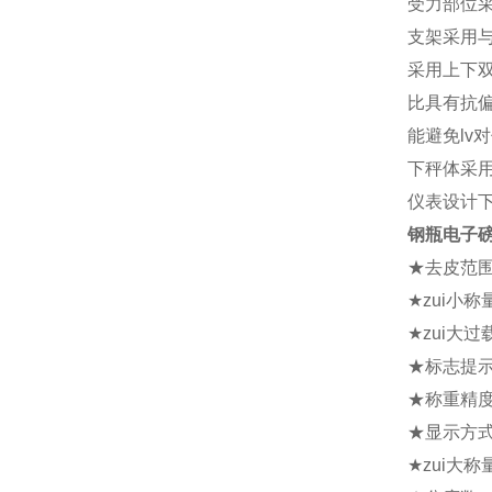
受力部位
支架采用与
采用上下
比具有抗
能避免lv
下秤体采
仪表设计下
钢瓶电子
★去皮范围：
★zui小称
★zui大过载
★标志提示
★称重精度：
★显示方式
★zui大称