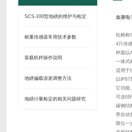
SCS-100型地磅的维护与检定
血液电子
轮椅称
称重传感器常用技术参数
4只传
秤面以
装载机秤操作说明
一体式
适用于
地磅偏载误差调整方法
以IP
它功能
可连结
地磅计量检定的相关问题研究
碳钢结
带自动
限位一