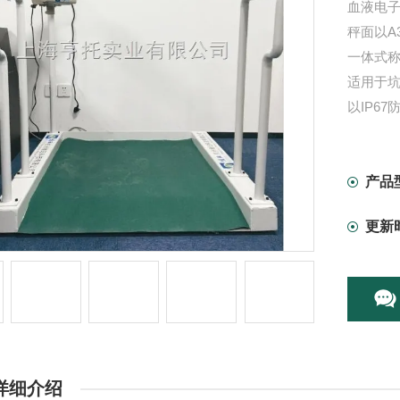
血液电子
秤面以A
一体式
适用于坑
以IP67
与重量
可连结R
产品
更新
详细介绍