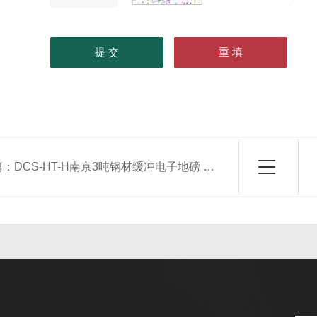
篇：
DCS-HT-H南京3吨钢材缓冲电子地磅 5T缓冲平台秤