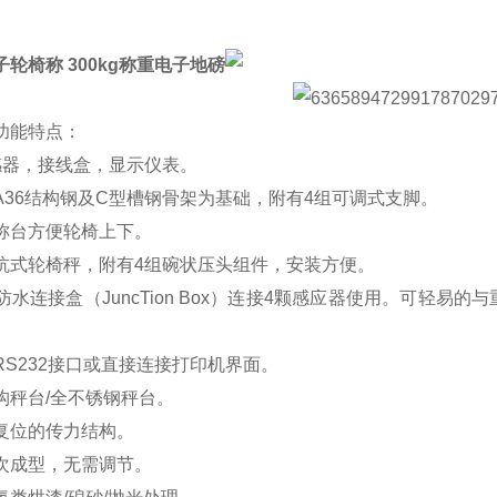
轮椅称 300kg称重电子地磅
功能特点：
感器，接线盒，显示仪表。
A36结构钢及C型槽钢骨架为基础，附有4组可调式支脚。
称台方便轮椅上下。
坑式轮椅秤，附有4组碗状压头组件，安装方便。
67防水连接盒（JuncTion Box）连接4颗感应器使用。可
。
RS232接口或直接连接打印机界面。
构秤台/全不锈钢秤台。
复位的传力结构。
次成型，无需调节。