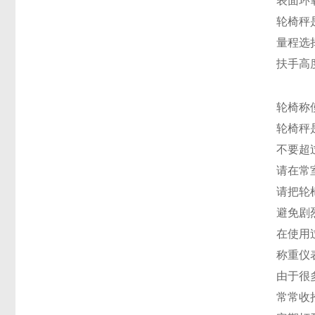
表面环
轮椅秤
量程选择：
扶手高度
轮椅称
轮椅秤
不要超
请在常
请把轮
避免剧
在使用
称重仪
由于很
常常收