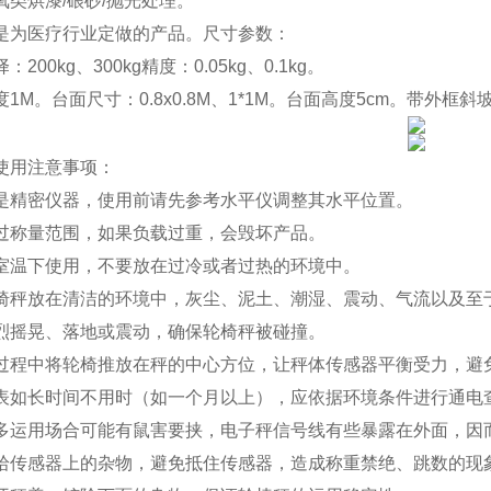
氧类烘漆/硠砂/抛光处理。
是为医疗行业定做的产品。尺寸参数：
200kg、300kg精度：0.05kg、0.1kg。
1M。台面尺寸：0.8x0.8M、1*1M。台面高度5cm。带外框斜坡尺
使用注意事项：
是精密仪器，使用前请先参考水平仪调整其水平位置。
过称量范围，如果负载过重，会毁坏产品。
室温下使用，不要放在过冷或者过热的环境中。
椅秤放在清洁的环境中，灰尘、泥土、潮湿、震动、气流以及至
烈摇晃、落地或震动，确保轮椅秤被碰撞。
过程中将轮椅推放在秤的中心方位，让秤体传感器平衡受力，避
表如长时间不用时（如一个月以上），应依据环境条件进行通电
多运用场合可能有鼠害要挟，电子秤信号线有些暴露在外面，因
拾传感器上的杂物，避免抵住传感器，造成称重禁绝、跳数的现