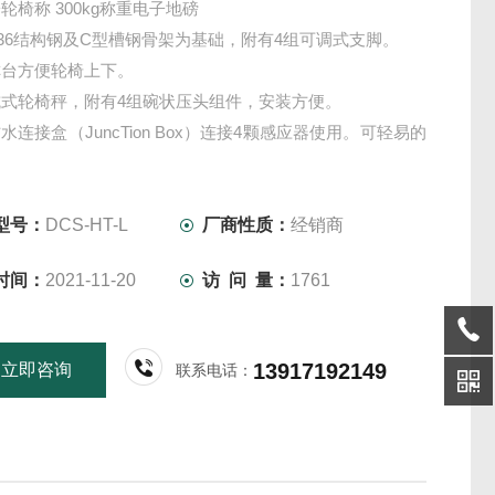
轮椅称 300kg称重电子地磅
36结构钢及C型槽钢骨架为基础，附有4组可调式支脚。
称台方便轮椅上下。
式轮椅秤，附有4组碗状压头组件，安装方便。
防水连接盒（JuncTion Box）连接4颗感应器使用。可轻易的
控制显示器连接使用，以读取重量数据及启动其它功能。
S232接口或直接连接打印机界面。
型号：
DCS-HT-L
厂商性质：
经销商
时间：
2021-11-20
访 问 量：
1761
13917192149
立即咨询
联系电话：