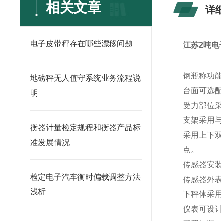
相关文章
详
电子皮带秤存在哪些漂移问题
江苏2吨电
钢瓶称功
地磅秤无人值守系统业务流程说
台面可选
明
受力部位
支架采用与
衡器计量检定规程和衡器产品标
采用上下双
准发展情况
点。
传感器安
检定电子汽车衡时偏载调整方法
传感器外表
浅析
下秤体采
仪表可设