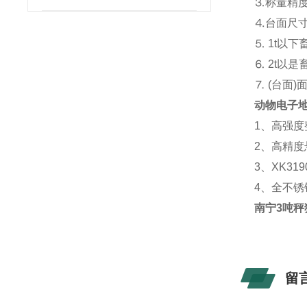
⒊称量精度：1
⒋台面尺
⒌ 1t以下畜
⒍ 2t以是畜
⒎ (台面
动物电子
1、高强度
2、高精
3、XK3
4、全不
南宁3吨秤
留