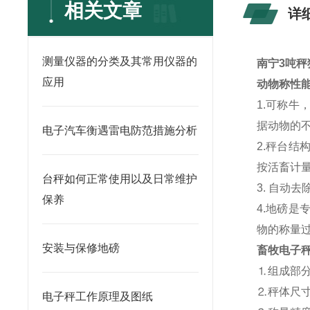
相关文章
详
测量仪器的分类及其常用仪器的
南宁3吨秤
应用
动物称性
1.可称
据动物的
电子汽车衡遇雷电防范措施分析
2.秤台
按活畜计
台秤如何正常使用以及日常维护
3. 自动
保养
4.地磅
物的称量
安装与保修地磅
畜牧电子
⒈组成部分
⒉秤体尺寸：
电子秤工作原理及图纸