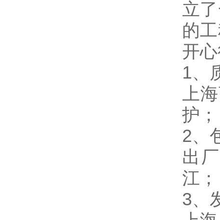
立了
的工
开心
1、
上海
护；
2、
出厂
江；
3、