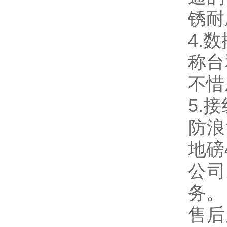
锈耐
4.
称台
不惜
5.
防浪
地磅
公司
务。
售后