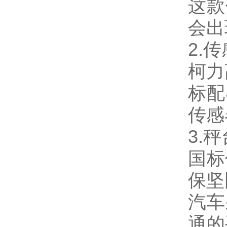
这款
会出
2.
柯力
标配
传感
3.
国标
保坚
汽车
通的